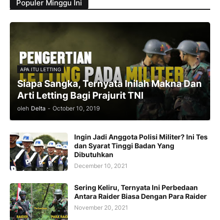
Populer Minggu Ini
APA ITU LETTING
Siapa Sangka, Ternyata Inilah Makna Dan
Arti Letting Bagi Prajurit TNI
oleh
Delta
-
October 10, 2019
Ingin Jadi Anggota Polisi Militer? Ini Tes
dan Syarat Tinggi Badan Yang
Dibutuhkan
December 10, 2021
Sering Keliru, Ternyata Ini Perbedaan
Antara Raider Biasa Dengan Para Raider
November 20, 2021