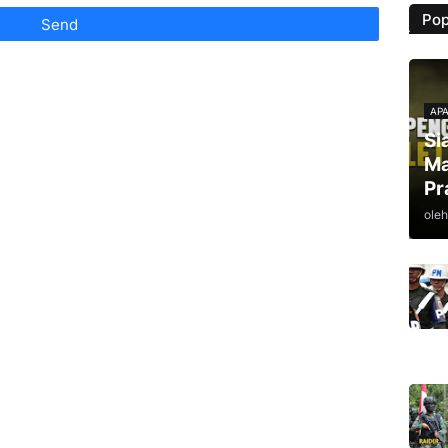
Pop
APA
Si
Ma
Pr
oleh