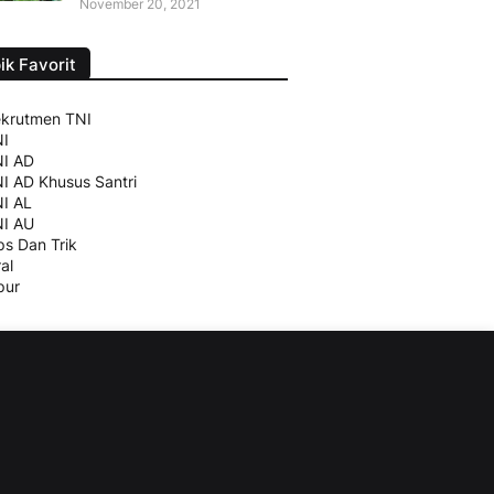
November 20, 2021
ik Favorit
krutmen TNI
I
I AD
I AD Khusus Santri
I AL
I AU
ps Dan Trik
ral
pur