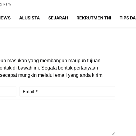
i kami
NEWS
ALUSISTA
SEJARAH
REKRUTMEN TNI
TIPS DA
aupun masukan yang membangun maupun tujuan
kontak di bawah ini. Segala bentuk pertanyaan
ecepat mungkin melalui email yang anda kirim.