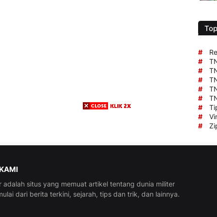
Top
#
Re
#
TN
#
TN
#
TN
#
TN
#
TN
#
Ti
#
Vi
#
Zi
KAMI
r adalah situs yang memuat artikel tentang dunia militer
ulai dari berita terkini, sejarah, tips dan trik, dan lainnya.