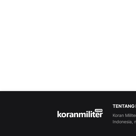
TENTANG 
Koran Milite
Indonesia, m