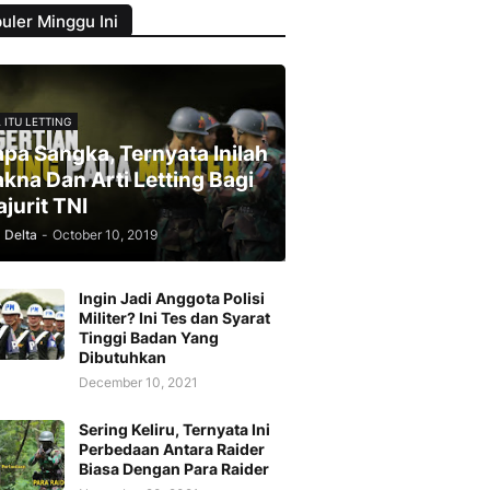
uler Minggu Ini
 ITU LETTING
apa Sangka, Ternyata Inilah
kna Dan Arti Letting Bagi
ajurit TNI
Delta
-
October 10, 2019
Ingin Jadi Anggota Polisi
Militer? Ini Tes dan Syarat
Tinggi Badan Yang
Dibutuhkan
December 10, 2021
Sering Keliru, Ternyata Ini
Perbedaan Antara Raider
Biasa Dengan Para Raider