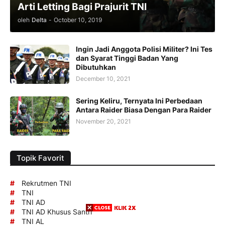
Arti Letting Bagi Prajurit TNI
oleh
Delta
-
October 10, 2019
Ingin Jadi Anggota Polisi Militer? Ini Tes
dan Syarat Tinggi Badan Yang
Dibutuhkan
December 10, 2021
Sering Keliru, Ternyata Ini Perbedaan
Antara Raider Biasa Dengan Para Raider
November 20, 2021
Topik Favorit
#
Rekrutmen TNI
#
TNI
#
TNI AD
#
TNI AD Khusus Santri
#
TNI AL