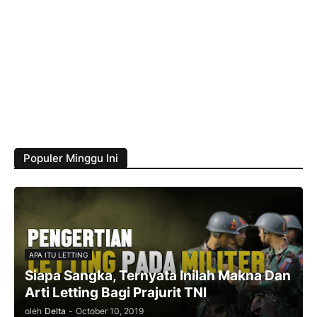
Populer Minggu Ini
APA ITU LETTING
Siapa Sangka, Ternyata Inilah Makna Dan
Arti Letting Bagi Prajurit TNI
oleh
Delta
-
October 10, 2019