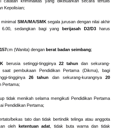
 catatan kriminalitas yang dikeluarkan secara tertulis
n Kepolisian;
g minimal
SMA/MA/SMK
segala jurusan dengan nilai akhir
 6.00, sedangkan bagi yang
berijasah D2/D3
harus
157
cm (Wanita) dengan
berat badan seimbang
;
MK
berusia setinggi-tingginya
22 tahun
dan sekurang-
 saat pembukaan Pendidikan Pertama (Dikma), bagi
nggi-tingginya
26 tahun
dan sekurang-kurangnya
20
n Pertama;
p tidak menikah selama mengikuti Pendidikan Pertama
ai Pendidikan Pertama;
bertato/bekas tato dan tidak bertindik telinga atau anggota
kan oleh
ketentuan adat
, tidak buta warna dan tidak