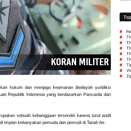
Top
#
Re
#
TN
#
TN
#
TN
#
TN
#
TN
#
Ti
#
Vi
#
Zi
kan hukum dan menjaga keamanan diwilayah yuridiksi
uan Republik Indonesia yang berdasarkan Pancasila dan
rupakan sebuah kebanggaan tersendiri karena turut andil
adi impian kebanyakan pemuda dan pemudi di Tanah Air.