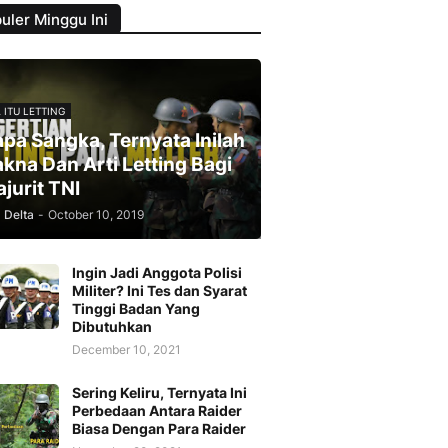
uler Minggu Ini
 ITU LETTING
apa Sangka, Ternyata Inilah
kna Dan Arti Letting Bagi
ajurit TNI
Delta
-
October 10, 2019
Ingin Jadi Anggota Polisi
Militer? Ini Tes dan Syarat
Tinggi Badan Yang
Dibutuhkan
December 10, 2021
Sering Keliru, Ternyata Ini
Perbedaan Antara Raider
Biasa Dengan Para Raider