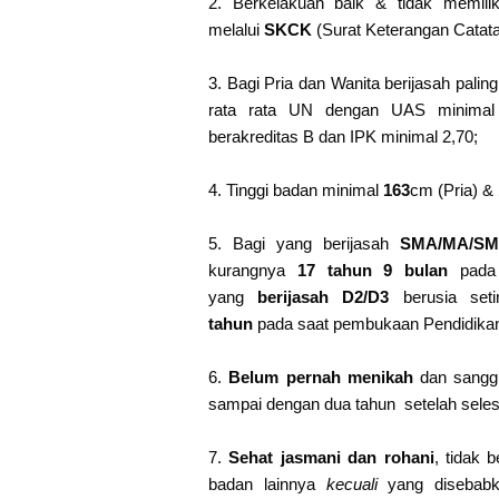
2. Berkelakuan baik & tidak memiliki
melalui
SKCK
(Surat Keterangan Catata
3. Bagi Pria dan Wanita berijasah palin
rata rata UN dengan UAS minimal
berakreditas B dan IPK minimal 2,70;
4. Tinggi badan minimal
163
cm (Pria) &
5. Bagi yang berijasah
SMA/MA/S
kurangnya
17 tahun 9 bulan
pada
yang
berijasah D2/D3
berusia seti
tahun
pada saat pembukaan Pendidika
6.
Belum pernah menikah
dan sanggu
sampai dengan dua tahun setelah seles
7.
Sehat jasmani dan rohani
, tidak 
badan lainnya
kecuali
yang disebab