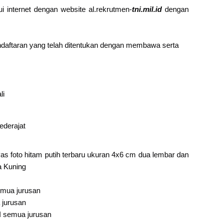
i internet dengan website al.rekrutmen-
tni.mil.id
dengan
endaftaran yang telah ditentukan dengan membawa serta
li
derajat
as foto hitam putih terbaru ukuran 4x6 cm dua lembar dan
a Kuning
semua jurusan
 jurusan
III semua jurusan