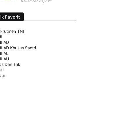
November 20, 2021
ik Favorit
krutmen TNI
I
I AD
I AD Khusus Santri
I AL
I AU
ps Dan Trik
ral
pur