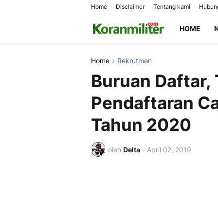
Home
Disclaimer
Tentang kami
Hubung
HOME
Home
Rekrutmen
Buruan Daftar,
Pendaftaran C
Tahun 2020
oleh
Delta
-
April 02, 2019