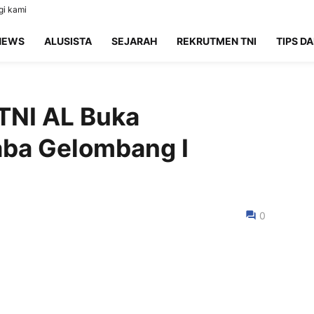
i kami
NEWS
ALUSISTA
SEJARAH
REKRUTMEN TNI
TIPS DA
 TNI AL Buka
aba Gelombang I
0