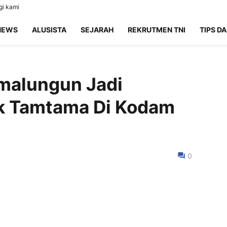
i kami
NEWS
ALUSISTA
SEJARAH
REKRUTMEN TNI
TIPS DA
imalungun Jadi
ik Tamtama Di Kodam
0