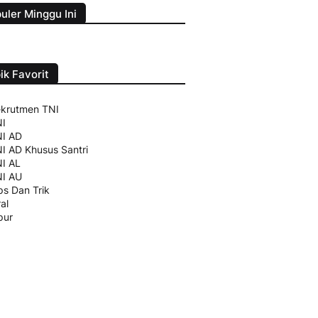
uler Minggu Ini
ik Favorit
krutmen TNI
I
I AD
I AD Khusus Santri
I AL
I AU
ps Dan Trik
ral
pur