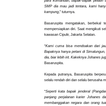
para komandan, bapak-bapak pelatih s
SMP dia mau jadi tentara, kami hany
kampung
,” tuturnya.
Basaruspita mengatakan, berbekal t
mempersiapkan diri. Saat mengikuti s
kawasan Cipulir, Jakarta Selatan.
“
Kami cuma bisa mendoakan dari jau
Bapaknya hanya petani di Simalungun, 
dia, biar lebih irit. Kakeknya Johanes j
Basaruspita.
Kepada putranya, Basaruspita berpesa
selalu rendah diri dan selalu berusaha 
“
Seperti kata bapak jenderal (Pangd
panjang perjalanan karier Johanes d
membanggakan negara dan orang tua. 