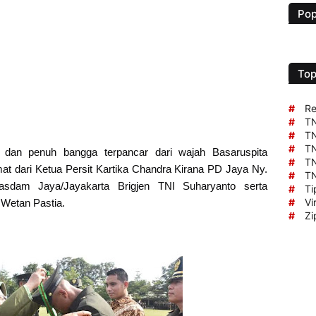
Pop
Top
#
Re
#
TN
#
TN
#
TN
dan penuh bangga terpancar dari wajah Basaruspita
#
TN
at dari Ketua Persit Kartika Chandra Kirana PD Jaya Ny.
#
TN
asdam Jaya/Jayakarta Brigjen TNI Suharyanto serta
#
Ti
#
Vi
 Wetan Pastia.
#
Zi