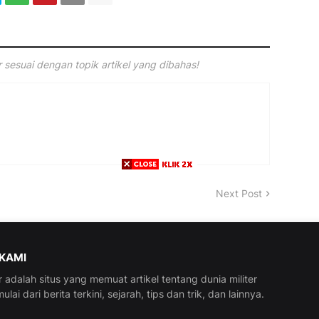
sesuai dengan topik artikel yang dibahas!
Next Post
KAMI
r adalah situs yang memuat artikel tentang dunia militer
ulai dari berita terkini, sejarah, tips dan trik, dan lainnya.