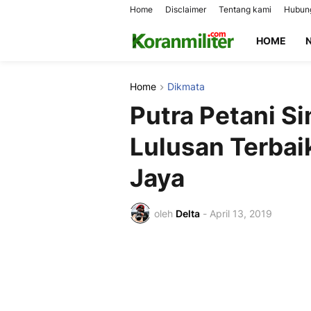
Home
Disclaimer
Tentang kami
Hubung
HOME
Home
Dikmata
Putra Petani S
Lulusan Terba
Jaya
oleh
Delta
-
April 13, 2019