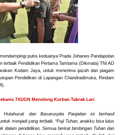
a mendampingi putra keduanya Prada Johanes Pandapotan
san terbaik Pendidikan Pertama Tamtama (Dikmata) TNI AD
arakan Kodam Jaya, untuk menerima ijazah dan piagam
nutupan Pendidikan di Lapangan Chandradimuka, Rindam
4).
Mekanis 741/GN Menolong Korban Tabrak Lari
Hutahuruk dan Basaruspita Panjaitan ini berhasil
ntuk menjadi yang terbaik. “Puji Tuhan, anakku bisa lulus
aik dalam pendidikan. Semua berkat bimbingan Tuhan dan