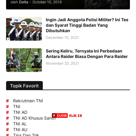
oleh
Delta
-
October 10, 2019
Ingin Jadi Anggota Polisi Militer? Ini Tes
dan Syarat Tinggi Badan Yang
Dibutuhkan
December 10, 2021
Sering Keliru, Ternyata Ini Perbedaan
Antara Raider Biasa Dengan Para Raider
November 20, 2021
Topik Favorit
#
Rekrutmen TNI
#
TNI
#
TNI AD
#
TNI AD Khusus Santri
#
TNI AL
#
TNI AU
#
Tips Dan Trik